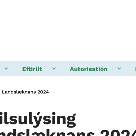
Eftirlit
Autorisatión
ng Landslæknans 2024
ilsulýsing
ndslæknans 202