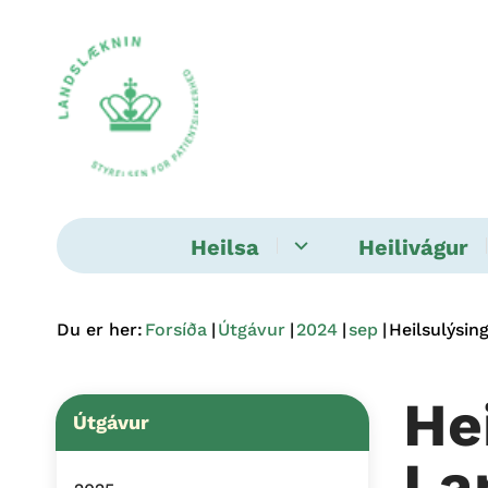
Heilsa
Heilivágur
Du er her:
Forsíða
Útgávur
2024
sep
Heilsulýsi
He
Útgávur
La