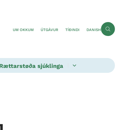
UM OKKUM
ÚTGÁVUR
TÍÐINDI
DANISH
Rættarstøða sjúklinga
4