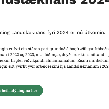
ýsing Landslæknans fyri 2024 er nú útkomin.
ngin er fyri ein stóran part grundað á hagfrøðiligar fráboðan
n í 2022 og 2023, m.a. føðingar, deyðsorsøkir, smittandi 
økur hagtøl viðvíkjandi almannamálum. Eisini inniheldur
ngin eitt yvirlit yvir arbeiðsøkini hjá Landslæknanum í 202
a heilsulýsingina her