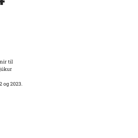
ir til
sjúkur
2 og 2023.