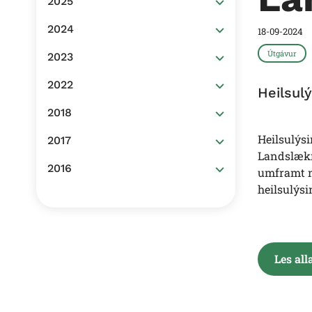
2025
2024
18-09-2024
Útgávur
2023
2022
Heilsul
2018
Heilsulýsi
2017
Landslækna
2016
umframt n
heilsulýsi
Les all