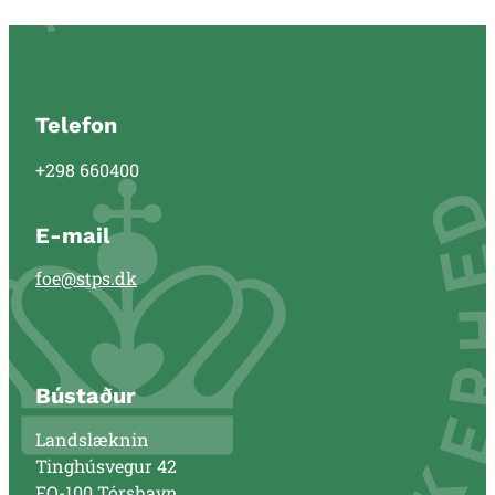
Telefon
+298 660400
E-mail
foe@stps.dk
Bústaður
Landslæknin
Tinghúsvegur 42
FO-100 Tórshavn