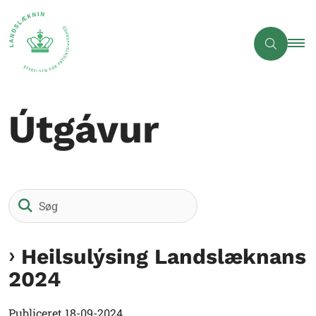
Útgávur
Søg
Heilsulýsing Landslæknans
2024
Publiceret
18-09-2024