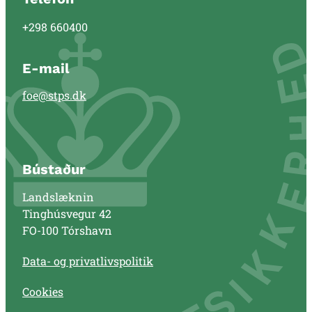
+298 660400
E-mail
foe@stps.dk
Bústaður
Landslæknin
Tinghúsvegur 42
FO-100 Tórshavn
Data- og privatlivspolitik
Cookies