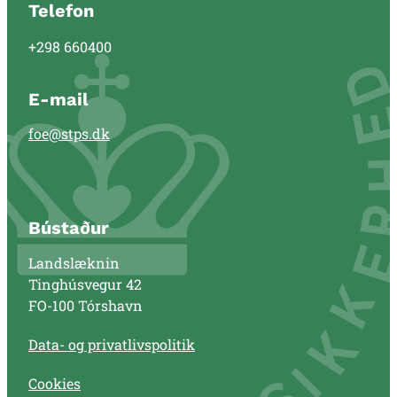
Telefon
+298 660400
E-mail
foe@stps.dk
Bústaður
Landslæknin
Tinghúsvegur 42
FO-100 Tórshavn
Data- og privatlivspolitik
Cookies