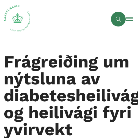
Frágreiðing um
nýtsluna av
diabetesheilivág
og heilivági fyri
yvirvekt