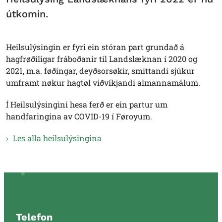
útkomin.
Heilsulýsingin er fyri ein stóran part grundað á
hagfrøðiligar fráboðanir til Landslæknan í 2020 og
2021, m.a. føðingar, deyðsorsøkir, smittandi sjúkur
umframt nøkur hagtøl viðvíkjandi almannamálum.
Í Heilsulýsingini hesa ferð er ein partur um
handfaringina av COVID-19 í Føroyum.
Les alla heilsulýsingina
Telefon