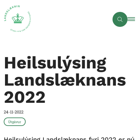
Heilsulýsing
Landslæknans
2022
24-11-2022
Útgávur
Heilsulýsing Landslæknans fyri 2022 er nú