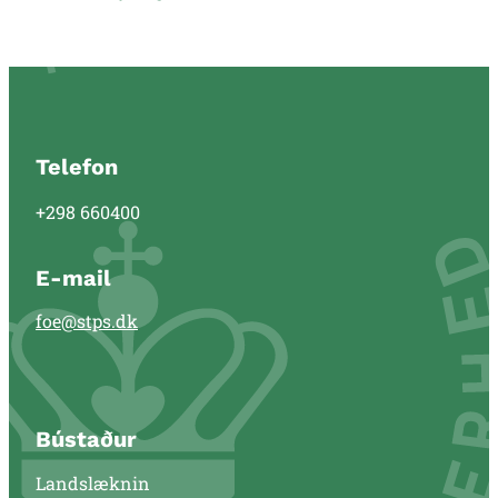
Telefon
+298 660400
E-mail
foe@stps.dk
Bústaður
Landslæknin