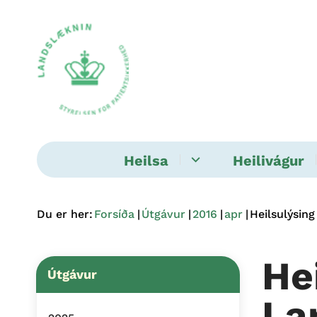
Heilsa
Heilivágur
Du er her:
Forsíða
Útgávur
2016
apr
Heilsulýsin
He
Útgávur
La