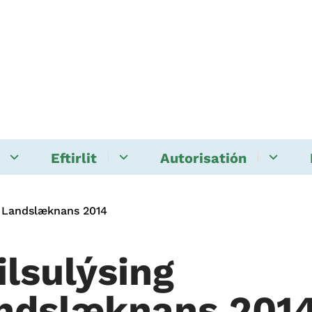
Eftirlit
Autorisatión
g Landslæknans 2014
ilsulýsing
ndslæknans 201