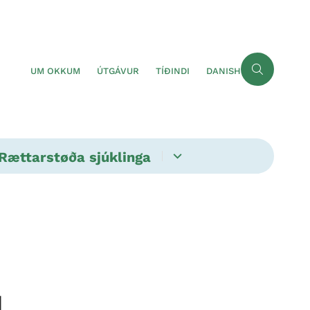
UM OKKUM
ÚTGÁVUR
TÍÐINDI
DANISH
Rættarstøða sjúklinga
4