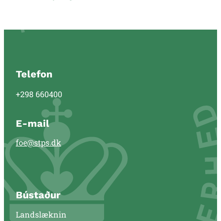
Telefon
+298 660400
E-mail
foe@stps.dk
Bústaður
Landslæknin