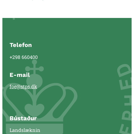
Telefon
+298 660400
E-mail
foe@stps.dk
Bústaður
Landslæknin