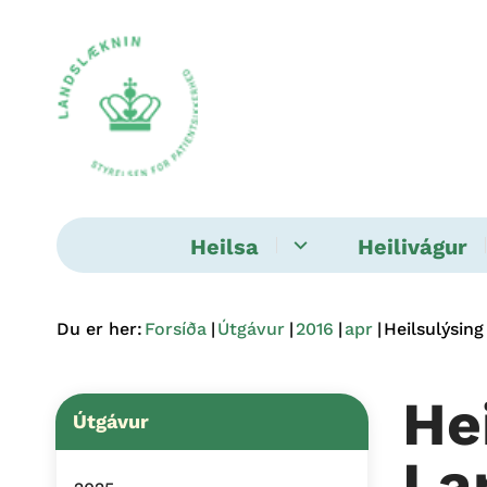
Heilsa
Heilivágur
Du er her:
Forsíða
Útgávur
2016
apr
Heilsulýsin
He
Útgávur
La