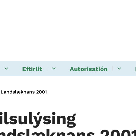
Eftirlit
Autorisatión
g Landslæknans 2001
ilsulýsing
ndslæknans 200