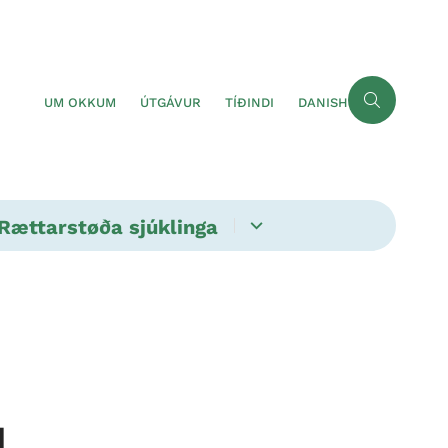
UM OKKUM
ÚTGÁVUR
TÍÐINDI
DANISH
Rættarstøða sjúklinga
1