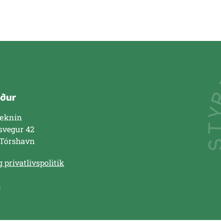
ður
æknin
svegur 42
 Tórshavn
 privatlivspolitik
s