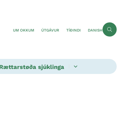
UM OKKUM
ÚTGÁVUR
TÍÐINDI
DANISH
Rættarstøða sjúklinga