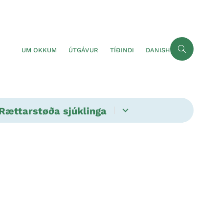
UM OKKUM
ÚTGÁVUR
TÍÐINDI
DANISH
Rættarstøða sjúklinga