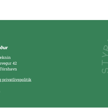
ður
æknin
svegur 42
 Tórshavn
 privatlivspolitik
s