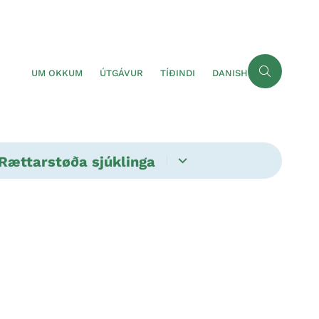
UM OKKUM
ÚTGÁVUR
TÍÐINDI
DANISH
Rættarstøða sjúklinga