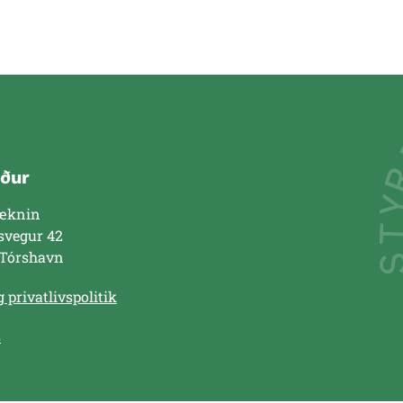
ður
æknin
svegur 42
 Tórshavn
 privatlivspolitik
s