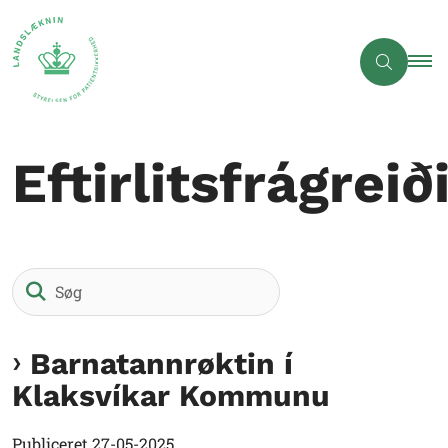
Eftirlitsfrágreið
Søg
Barnatannrøktin í
Klaksvíkar Kommunu
Publiceret
27-05-2025