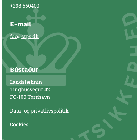
+298 660400
E-mail
foe@stps.dk
Bústaður
Landslæknin
Tinghúsvegur 42
FO-100 Tórshavn
Data- og privatlivspolitik
Cookies