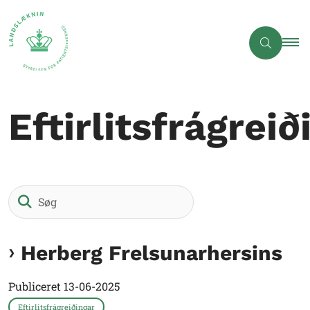
Eftirlitsfrágreið
Søg
Herberg Frelsunarhersins
Publiceret
13-06-2025
Eftirlitsfrágreiðingar