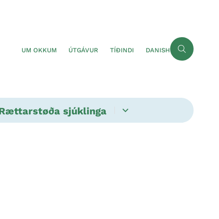
UM OKKUM
ÚTGÁVUR
TÍÐINDI
DANISH
Rættarstøða sjúklinga