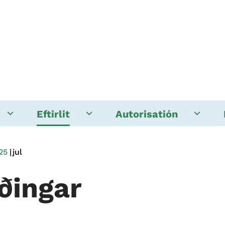
Eftirlit
Autorisatión
25
jul
iðingar