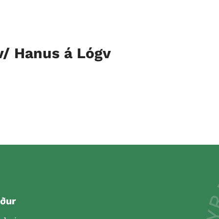
/ Hanus á Lógv
ður