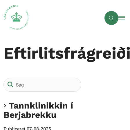
Eftirlitsfrágreið
Søg
Tannklinikkin í
Berjabrekku
Publiceret
07-08-2025