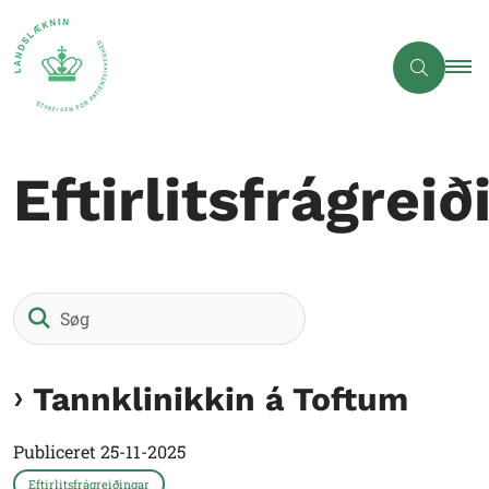
Eftirlitsfrágreið
Søg
Tannklinikkin á Toftum
Publiceret
25-11-2025
Eftirlitsfrágreiðingar