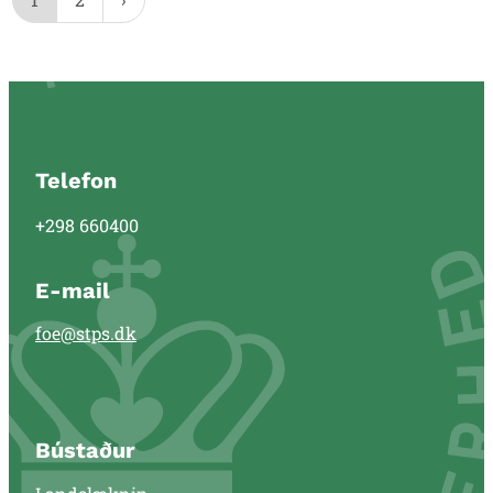
Telefon
+298 660400
E-mail
foe@stps.dk
Bústaður