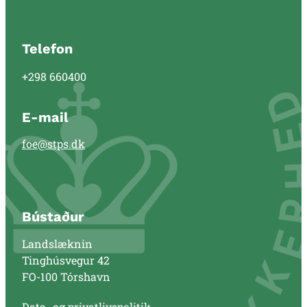
Telefon
+298 660400
E-mail
foe@stps.dk
Bústaður
Landslæknin
Tinghúsvegur 42
FO-100 Tórshavn
Data- og privatlivspolitik