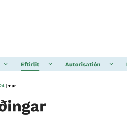
Eftirlit
Autorisatión
24
mar
iðingar