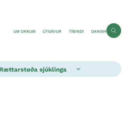
UM OKKUM
ÚTGÁVUR
TÍÐINDI
DANISH
Rættarstøða sjúklinga