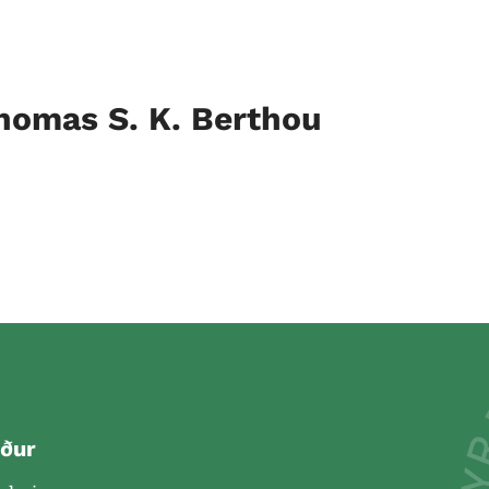
omas S. K. Berthou
ður