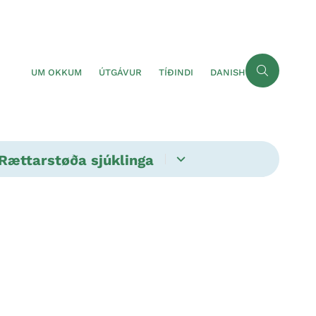
UM OKKUM
ÚTGÁVUR
TÍÐINDI
DANISH
Rættarstøða sjúklinga