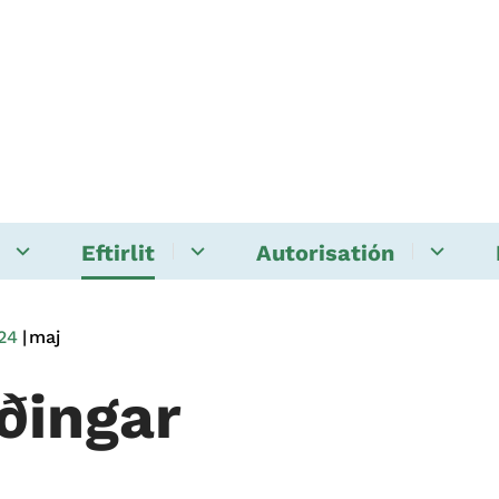
Eftirlit
Autorisatión
24
maj
iðingar