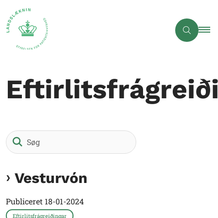
Eftirlitsfrágreið
Søg
Vesturvón
Publiceret
18-01-2024
Eftirlitsfrágreiðingar