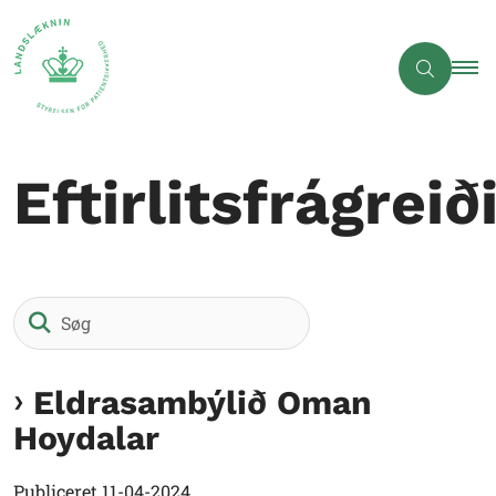
Eftirlitsfrágreið
Søg
Eldrasambýlið Oman
Hoydalar
Publiceret
11-04-2024