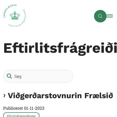
Eftirlitsfrágreið
Søg
Viðgerðarstovnurin Frælsið
Publiceret
01-11-2023
Eftirlitsfrágreiðingar