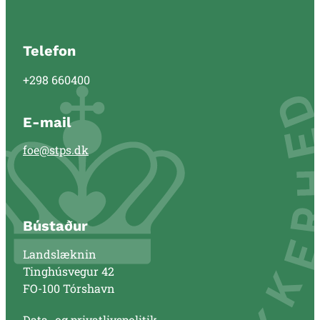
Telefon
+298 660400
E-mail
foe@stps.dk
Bústaður
Landslæknin
Tinghúsvegur 42
FO-100 Tórshavn
Data- og privatlivspolitik