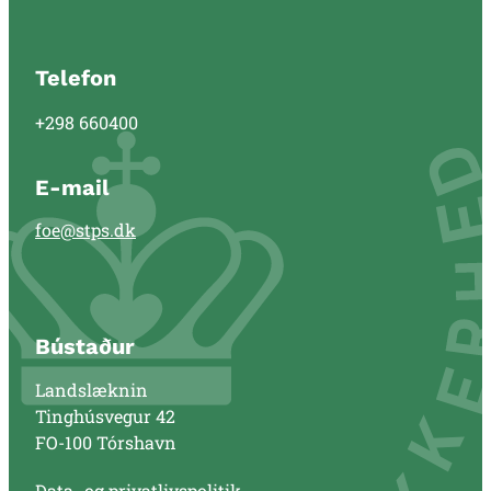
Telefon
+298 660400
E-mail
foe@stps.dk
Bústaður
Landslæknin
Tinghúsvegur 42
FO-100 Tórshavn
Data- og privatlivspolitik