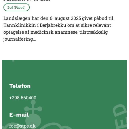
Boð (Påbud)
Landslægen har den 6. august 2025 givet påbud til
Tannklinikkin í Berjabrekku om at sikre relevant
optagelse af medicinsk anamnese, tilstrækkelig
journalføring...
Telefon
+298 660400
E-mail
foe@stps.dk