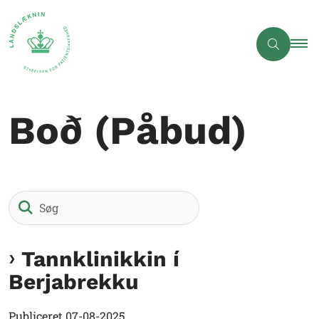
Boð (Påbud)
Søg
Tannklinikkin í
Berjabrekku
Publiceret
07-08-2025