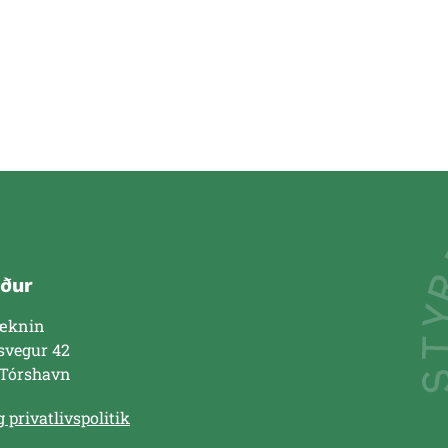
ður
æknin
svegur 42
 Tórshavn
 privatlivspolitik