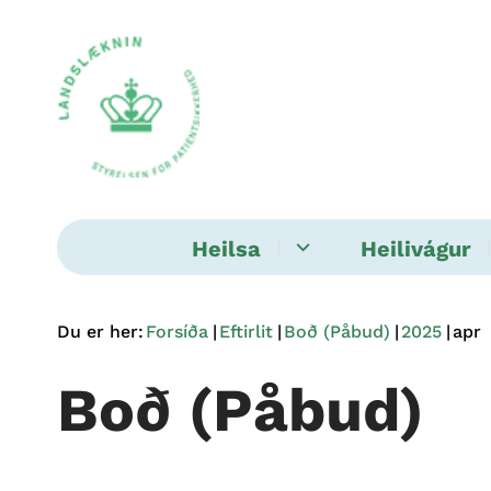
Heilsa
Heilivágur
Du er her:
Forsíða
Eftirlit
Boð (Påbud)
2025
apr
Boð (Påbud)