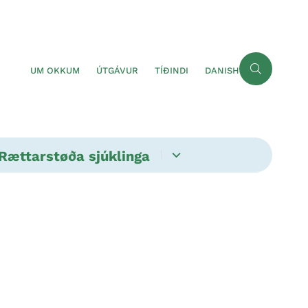
UM OKKUM
ÚTGÁVUR
TÍÐINDI
DANISH
Rættarstøða sjúklinga