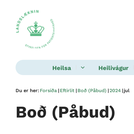
Heilsa
Heilivágur
Du er her:
Forsíða
Eftirlit
Boð (Påbud)
2024
jul
Boð (Påbud)