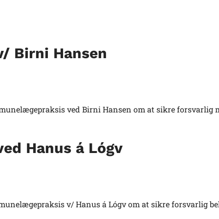
/ Birni Hansen
mmunelægepraksis ved Birni Hansen om at sikre forsvarlig
ed Hanus á Lógv
mmunelægepraksis v/ Hanus á Lógv om at sikre forsvarlig b