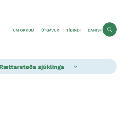
UM OKKUM
ÚTGÁVUR
TÍÐINDI
DANISH
Rættarstøða sjúklinga