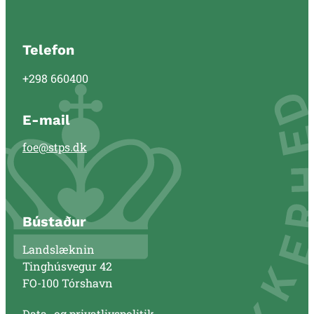
Telefon
+298 660400
E-mail
foe@stps.dk
Bústaður
Landslæknin
Tinghúsvegur 42
FO-100 Tórshavn
Data- og privatlivspolitik