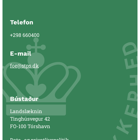
Telefon
+298 660400
E-mail
foe@stps.dk
Bústaður
Landslæknin
Tinghúsvegur 42
FO-100 Tórshavn
Data- og privatlivspolitik